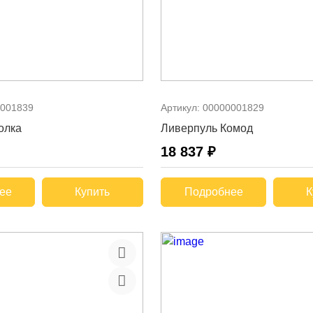
001839
Артикул:
00000001829
олка
Ливерпуль Комод
18 837 ₽
ее
Купить
Подробнее
К