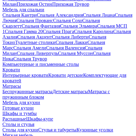
Милан
Прихожая Остин
Прихожая Трувор
Мебель для спальни
Спальня Кантри
Спальня Александрия
Спальня Лиана
Спальня
Лючия
Спальня Прованс
Спальня Сохо
Спальня
Скарлетт
Спальня Фантазия
Спальня Эльмира
Спальня МСП
1
Спальня Гамма 20
Спальня Прага
Спальня Каролина
Спальня
Азалия
Спальня Акцент
Спальня Либерти
Спальня
Токио
Туалетные столики
Спальня Лакки
Спальня
Марс
Спальня Амели
Спальня Валенсия
Спальня
Милан
Спальня Ливерпуль
Спальня Муссон
Спальня
Ника
Спальня Трувор
Компьютерные и письменные столы
Кровати
Интерьерные кровати
Кровати детские
Комплектующие для
кроватей
Матрасы
Беспружинные матрасы
Детские матрасы
Матрасы с
пружинным блоком
Мебель для кухни
Готовые кухни
Шкафы и тумбы
Распашные
Шкафы-купе
Столы и стулья
Столы для кухни
Стулья и табуреты
Кухонные уголки
Мягкая мебель