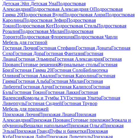
Детская Эйп
Детская Уна
Подростковая
Александрия
Подростковая Александрия О
Подростковая
Гамма 20
Подростковая Вуди
Подростковая Анри
Подростковая
Каролина
Подростковая Зефир
Подростковая
Токио
Подростковая Кот
Подростковая Стиль
Подростковая
Розалия
Подростковая Милан
Подростковая
Торонто
Подростковая Флоренция
Подростковая Чарли
Мебель для гостиной
Гостиная Лючия
Гостиная Стефани
Гостиная Доната
Гостиная
Сохо
Гостиная Дора
Гостиная Фантазия
Гостиная
Лиана
Гостиная Эльмира
Гостиная Александрия
Гостиная
Прованс
Готовые решения
Журнальные столы
Гостиная
Бриз
Гостиная Гамма 20
Гостиная Соло
Библиотека
Оливия
Гостиная Авалон
Гостиная Каролина
Гостиная
Гамма
Гостиная Альба
Гостиная Милан
Гостиная
Либерти
Гостиная Арчи
Гостиная Калипсо
Гостиная
Бэль
Гостиная Токио
Гостиная Лакки
Гостиная
Валенсия
Комоды и Тумбы ТV
Гостиная Ультра
Гостиная
Ливерпуль
Гостиная Сидней
Гостиная Трувор
Мебель для прихожей
Прихожая Лючия
Прихожая Лиана
Прихожая
Александрия
Прихожая Прованс
Готовые прихожие
Зеркала и
обувницы
Вешалки напольные
Прихожая Ольга
Прихожая
Эльза
Прихожая Гранд
Пуфы и банкетки
Прихожая
Куба
Прихожая Лайн
Прихожая Ливерпуль
Прихожая