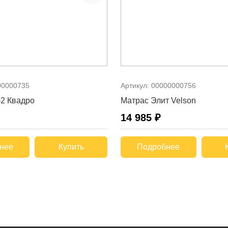
00000735
Артикул:
00000000756
-2 Квадро
Матрас Элит Velson
14 985 ₽
нее
Купить
Подробнее