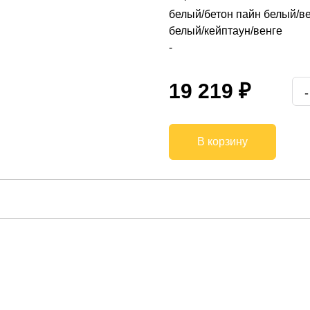
белый/бетон пайн белый/в
белый/кейптаун/венге
-
19 219 ₽
В корзину