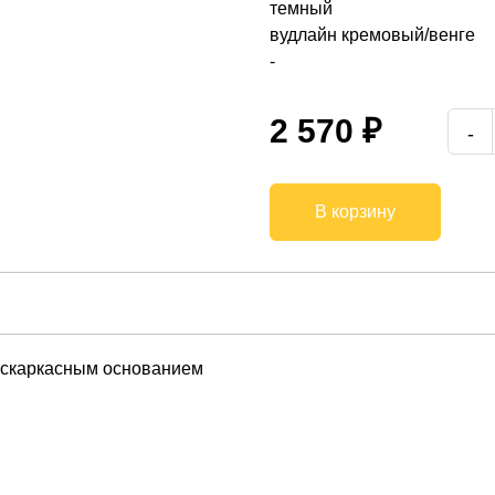
темный
вудлайн кремовый/венге
-
2 570 ₽
В корзину
бескаркасным основанием