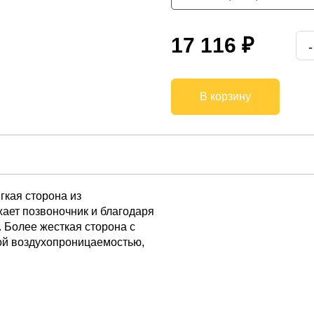
900*2000(1900)*220
17 116 ₽
1200*2000(1900)*220
1400*2000(1900)*220
В корзину
1600*2000(1900)*220
1800*2000(1900)*220
-
гкая сторона из
ает позвоночник и благодаря
 Более жесткая сторона с
ой воздухопроницаемостью,