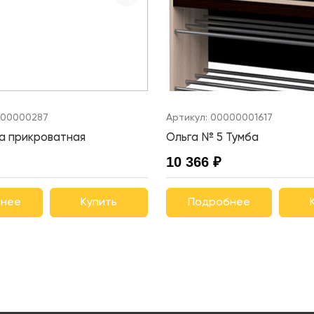
00000287
Артикул:
00000001617
а прикроватная
Ольга № 5 Тумба
10 366 ₽
нее
Купить
Подробнее