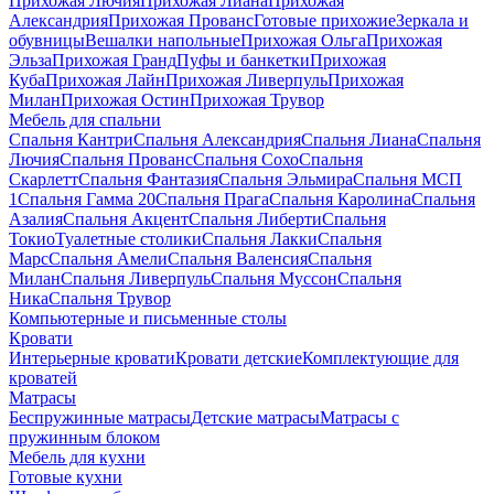
Прихожая Лючия
Прихожая Лиана
Прихожая
Александрия
Прихожая Прованс
Готовые прихожие
Зеркала и
обувницы
Вешалки напольные
Прихожая Ольга
Прихожая
Эльза
Прихожая Гранд
Пуфы и банкетки
Прихожая
Куба
Прихожая Лайн
Прихожая Ливерпуль
Прихожая
Милан
Прихожая Остин
Прихожая Трувор
Мебель для спальни
Спальня Кантри
Спальня Александрия
Спальня Лиана
Спальня
Лючия
Спальня Прованс
Спальня Сохо
Спальня
Скарлетт
Спальня Фантазия
Спальня Эльмира
Спальня МСП
1
Спальня Гамма 20
Спальня Прага
Спальня Каролина
Спальня
Азалия
Спальня Акцент
Спальня Либерти
Спальня
Токио
Туалетные столики
Спальня Лакки
Спальня
Марс
Спальня Амели
Спальня Валенсия
Спальня
Милан
Спальня Ливерпуль
Спальня Муссон
Спальня
Ника
Спальня Трувор
Компьютерные и письменные столы
Кровати
Интерьерные кровати
Кровати детские
Комплектующие для
кроватей
Матрасы
Беспружинные матрасы
Детские матрасы
Матрасы с
пружинным блоком
Мебель для кухни
Готовые кухни