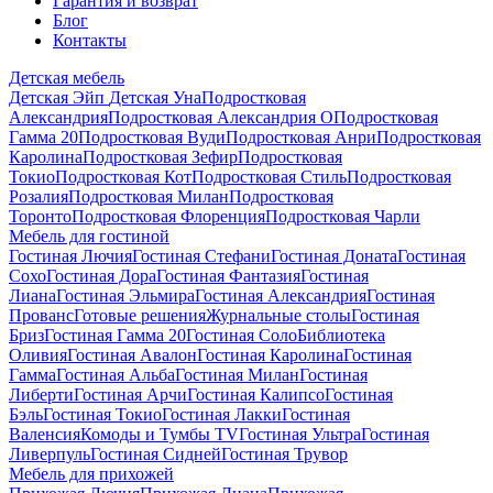
Гарантия и возврат
Блог
Контакты
Детская мебель
Детская Эйп
Детская Уна
Подростковая
Александрия
Подростковая Александрия О
Подростковая
Гамма 20
Подростковая Вуди
Подростковая Анри
Подростковая
Каролина
Подростковая Зефир
Подростковая
Токио
Подростковая Кот
Подростковая Стиль
Подростковая
Розалия
Подростковая Милан
Подростковая
Торонто
Подростковая Флоренция
Подростковая Чарли
Мебель для гостиной
Гостиная Лючия
Гостиная Стефани
Гостиная Доната
Гостиная
Сохо
Гостиная Дора
Гостиная Фантазия
Гостиная
Лиана
Гостиная Эльмира
Гостиная Александрия
Гостиная
Прованс
Готовые решения
Журнальные столы
Гостиная
Бриз
Гостиная Гамма 20
Гостиная Соло
Библиотека
Оливия
Гостиная Авалон
Гостиная Каролина
Гостиная
Гамма
Гостиная Альба
Гостиная Милан
Гостиная
Либерти
Гостиная Арчи
Гостиная Калипсо
Гостиная
Бэль
Гостиная Токио
Гостиная Лакки
Гостиная
Валенсия
Комоды и Тумбы ТV
Гостиная Ультра
Гостиная
Ливерпуль
Гостиная Сидней
Гостиная Трувор
Мебель для прихожей