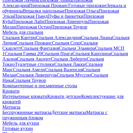
Прихожая Лючия
Прихожая Лиана
Прихожая
Александрия
Прихожая Прованс
Готовые прихожие
Зеркала и
обувницы
Вешалки напольные
Прихожая Ольга
Прихожая
Эльза
Прихожая Гранд
Пуфы и банкетки
Прихожая
Куба
Прихожая Лайн
Прихожая Ливерпуль
Прихожая
Милан
Прихожая Остин
Прихожая Трувор
Мебель для спальни
Спальня Кантри
Спальня Александрия
Спальня Лиана
Спальня
Лючия
Спальня Прованс
Спальня Сохо
Спальня
Скарлетт
Спальня Фантазия
Спальня Эльмира
Спальня МСП
1
Спальня Гамма 20
Спальня Прага
Спальня Каролина
Спальня
Азалия
Спальня Акцент
Спальня Либерти
Спальня
Токио
Туалетные столики
Спальня Лакки
Спальня
Марс
Спальня Амели
Спальня Валенсия
Спальня
Милан
Спальня Ливерпуль
Спальня Муссон
Спальня
Ника
Спальня Трувор
Компьютерные и письменные столы
Кровати
Интерьерные кровати
Кровати детские
Комплектующие для
кроватей
Матрасы
Беспружинные матрасы
Детские матрасы
Матрасы с
пружинным блоком
Мебель для кухни
Готовые кухни