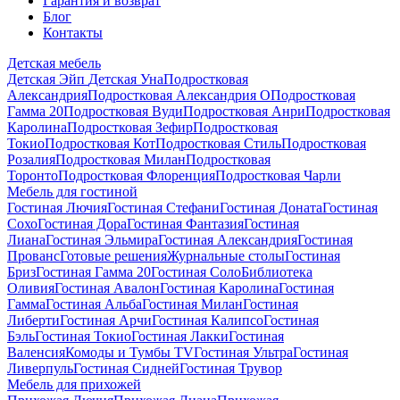
Гарантия и возврат
Блог
Контакты
Детская мебель
Детская Эйп
Детская Уна
Подростковая
Александрия
Подростковая Александрия О
Подростковая
Гамма 20
Подростковая Вуди
Подростковая Анри
Подростковая
Каролина
Подростковая Зефир
Подростковая
Токио
Подростковая Кот
Подростковая Стиль
Подростковая
Розалия
Подростковая Милан
Подростковая
Торонто
Подростковая Флоренция
Подростковая Чарли
Мебель для гостиной
Гостиная Лючия
Гостиная Стефани
Гостиная Доната
Гостиная
Сохо
Гостиная Дора
Гостиная Фантазия
Гостиная
Лиана
Гостиная Эльмира
Гостиная Александрия
Гостиная
Прованс
Готовые решения
Журнальные столы
Гостиная
Бриз
Гостиная Гамма 20
Гостиная Соло
Библиотека
Оливия
Гостиная Авалон
Гостиная Каролина
Гостиная
Гамма
Гостиная Альба
Гостиная Милан
Гостиная
Либерти
Гостиная Арчи
Гостиная Калипсо
Гостиная
Бэль
Гостиная Токио
Гостиная Лакки
Гостиная
Валенсия
Комоды и Тумбы ТV
Гостиная Ультра
Гостиная
Ливерпуль
Гостиная Сидней
Гостиная Трувор
Мебель для прихожей