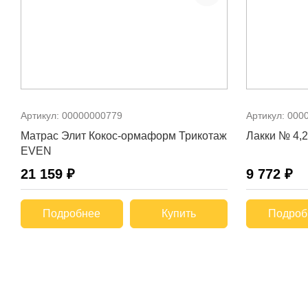
Артикул:
00000000779
Артикул:
000
Матрас Элит Кокос-ормаформ Трикотаж
Лакки № 4,2
EVEN
21 159 ₽
9 772 ₽
Подробнее
Купить
Подроб