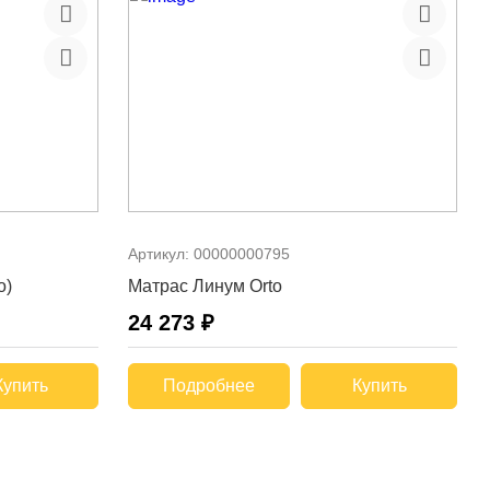
Артикул:
00000000795
о)
Матрас Линум Оrto
24 273 ₽
Купить
Подробнее
Купить